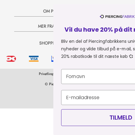
OM PIERCINGFABRIKKEN
MER FRA PIERCINGFABRIKKEN
Vil du have 20% på dit næst
Bliv en del af Piercingfabrikkens univers, 
SHOPPER FRA:
Du er i
nyheder og vilde tilbud på e-mail, så sender
20% rabatkode til dit næste køb 💞
Privatlivspolitik
Leveringsbetingelser
CVR 34903727
© Piercingfabrikken.dk 2026
TILMELD