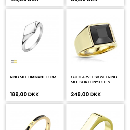
RING MED DIAMANT FORM
GULDFARVET SIGNET RING
MED SORT ONYX STEN
189,00 DKK
249,00 DKK