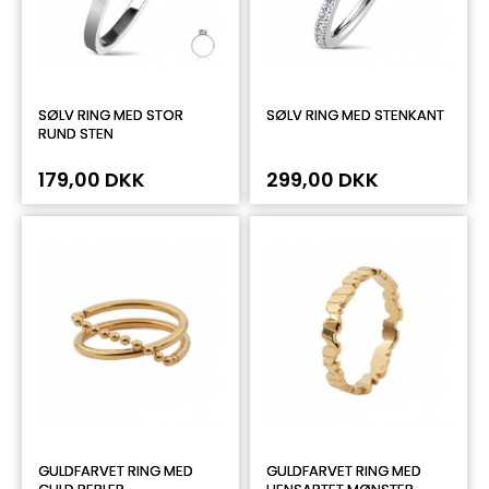
SØLV RING MED STOR
SØLV RING MED STENKANT
RUND STEN
179,00 DKK
299,00 DKK
GULDFARVET RING MED
GULDFARVET RING MED