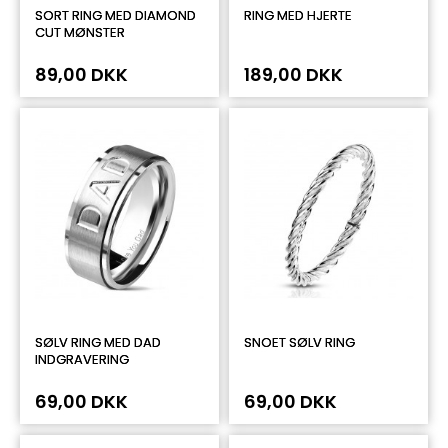
SORT RING MED DIAMOND
RING MED HJERTE
CUT MØNSTER
89,00 DKK
189,00 DKK
SØLV RING MED DAD
SNOET SØLV RING
INDGRAVERING
69,00 DKK
69,00 DKK