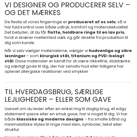
VI DESIGNER OG PRODUCERER SELV –
OG DET MÆRKES
De fleste af vores fingerringe er
produceret af os selv
, så vi
har fuld kontrol over både udtryk, komfort og materialekvalitet.
Det betyder, at du får
flotte, holdbare ringe til en lav pris
,
fordi vi skærer mellemled væk og går direkte fra produktion til
dig som kunde.
Når vi selv vælger materialerne, vælger vi
hudvenlige og sikre
løsninger
– som
kirurgisk stål, titanium og PVD-belagt
stål
. Disse materialer er kendt for at være nikkelfrie, slidstærke
og særligt gode til dig, der har sensitiv hud eller tidligere har
oplevet allergiske reaktioner ved smykker.
TIL HVERDAGSBRUG, SÆRLIGE
LEJLIGHEDER – ELLER SOM GAVE
Uanset om du leder efter en enkel ring til daglig brug, et edgy
statement-piece eller en smuk gave, har vi noget til dig. Vi har
både
klassiske og moderne designs
– fra smalle bånd og
minimalistiske styles til ringe med sten, symboler, tekst eller
struktur.