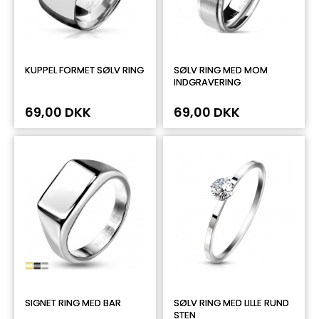
KUPPEL FORMET SØLV RING
SØLV RING MED MOM
INDGRAVERING
69,00 DKK
69,00 DKK
SIGNET RING MED BAR
SØLV RING MED LILLE RUND
STEN