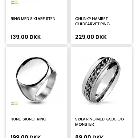
RING MED 8 KLARE STEN
CHUNKY HAMRET
GULDFARVET RING
139,00 DKK
229,00 DKK
RUND SIGNET RING
SØLV RING MED KÆDE OG
MØNSTER
199,00 DKK
89,00 DKK