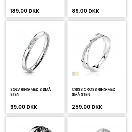
189,00 DKK
89,00 DKK
SØLV RING MED 3 SMÅ
CRISS CROSS RING MED
STEN
SMÅ STEN
99,00 DKK
259,00 DKK