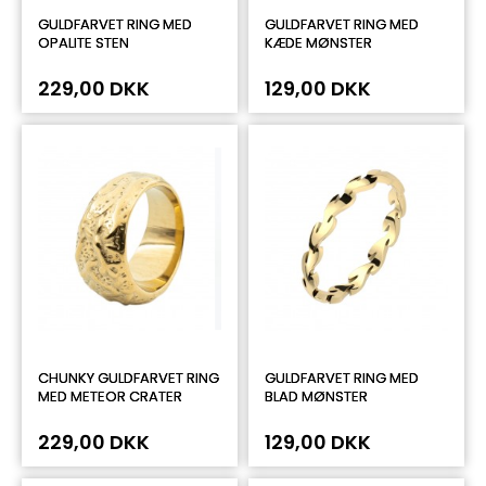
GULDFARVET RING MED
GULDFARVET RING MED
OPALITE STEN
KÆDE MØNSTER
229,00 DKK
129,00 DKK
CHUNKY GULDFARVET RING
GULDFARVET RING MED
MED METEOR CRATER
BLAD MØNSTER
229,00 DKK
129,00 DKK