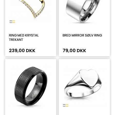
RING MED KRYSTAL
BRED MIRROR SØLV RING
TREKANT
239,00 DKK
79,00 DKK