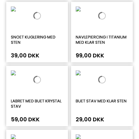
SNOET KUGLERING MED
NAVLEPIERCING I TITANIUM
STEN
MED KLAR STEN
39,00 DKK
99,00 DKK
LABRET MED BUET KRYSTAL
BUET STAV MED KLAR STEN
STAV
59,00 DKK
29,00 DKK