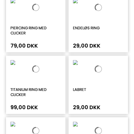
PIERCING RING MED
ENDELØS RING
CLICKER
79,00 DKK
29,00 DKK
TITANIUM RING MED
LABRET
CLICKER
99,00 DKK
29,00 DKK