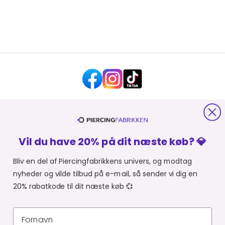
HJÆLP OG KONTAKT
Vil du have 20% på dit næste køb? 💎
OM PIERCINGFABRIKKEN
Bliv en del af Piercingfabrikkens univers, og modtag
nyheder og vilde tilbud på e-mail, så sender vi dig en
MER FRA PIERCINGFABRIKKEN
20% rabatkode til dit næste køb 💞
SHOPPER FRA:
Du er i