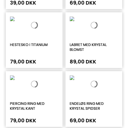
39,00 DKK
69,00 DKK
HESTESKO I TITANIUM
LABRET MED KRYSTAL
BLOMST
79,00 DKK
89,00 DKK
PIERCING RING MED
ENDELØS RING MED
KRYSTAL KANT
KRYSTAL SPIDSER
79,00 DKK
69,00 DKK