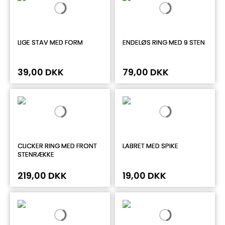
LIGE STAV MED FORM
ENDELØS RING MED 9 STEN
39,00 DKK
79,00 DKK
CLICKER RING MED FRONT
LABRET MED SPIKE
STENRÆKKE
219,00 DKK
19,00 DKK