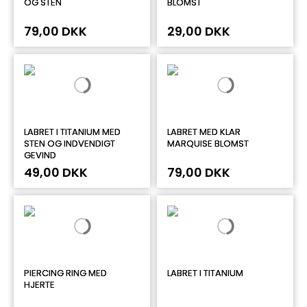
OG STEN
BLOMST
79,00 DKK
29,00 DKK
LABRET I TITANIUM MED
LABRET MED KLAR
STEN OG INDVENDIGT
MARQUISE BLOMST
GEVIND
49,00 DKK
79,00 DKK
PIERCING RING MED
LABRET I TITANIUM
HJERTE