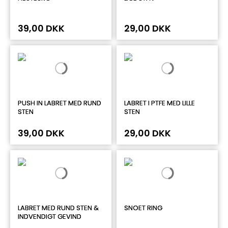
39,00 DKK
29,00 DKK
PUSH IN LABRET MED RUND
LABRET I PTFE MED LILLE
STEN
STEN
39,00 DKK
29,00 DKK
LABRET MED RUND STEN &
SNOET RING
INDVENDIGT GEVIND