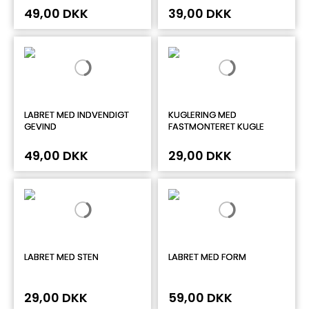
49,00 DKK
39,00 DKK
LABRET MED INDVENDIGT
KUGLERING MED
GEVIND
FASTMONTERET KUGLE
49,00 DKK
29,00 DKK
LABRET MED STEN
LABRET MED FORM
29,00 DKK
59,00 DKK