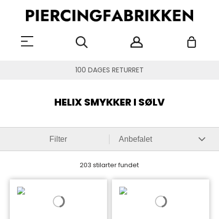
100 DAGES RETURRET
HELIX SMYKKER I SØLV
Filter
203 stilarter fundet