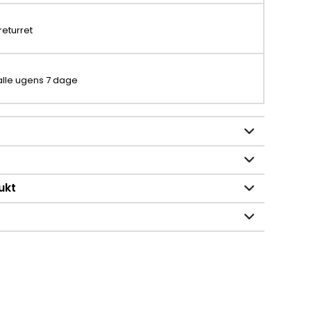
returret
 alle ugens 7 dage
ukt