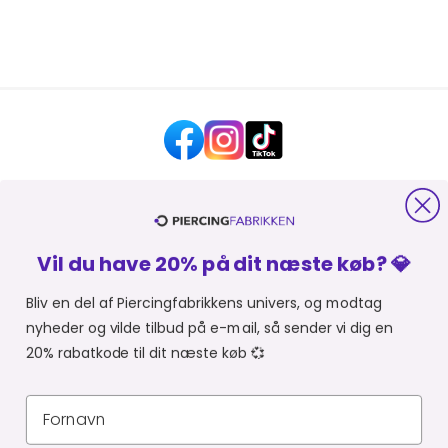
HJÆLP OG KONTAKT
Vil du have 20% på dit næste køb? 💎
OM PIERCINGFABRIKKEN
Bliv en del af Piercingfabrikkens univers, og modtag
nyheder og vilde tilbud på e-mail, så sender vi dig en
MER FRA PIERCINGFABRIKKEN
20% rabatkode til dit næste køb 💞
SHOPPER FRA:
Du er i