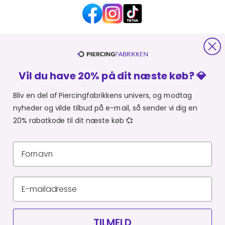
HJÆLP OG KONTAKT
Vil du have 20% på dit næste køb? 💎
OM PIERCINGFABRIKKEN
Bliv en del af Piercingfabrikkens univers, og modtag
nyheder og vilde tilbud på e-mail, så sender vi dig en
MER FRA PIERCINGFABRIKKEN
20% rabatkode til dit næste køb 💞
SHOPPER FRA:
Du er i
Privatlivspolitik
Leveringsbetingelser
CVR 34903727
© Piercingfabrikken.dk 2026
TILMELD