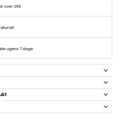
køb over 299
returret
 alle ugens 7 dage
ukt