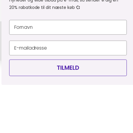
nyheder og vilde tilbud på e-mail, så sender vi dig en
20% rabatkode til dit næste køb 💞
Privatlivspolitik
Leveringsbetingelser
CVR 34903727
© Piercingfabrikken.dk 2026
TILMELD