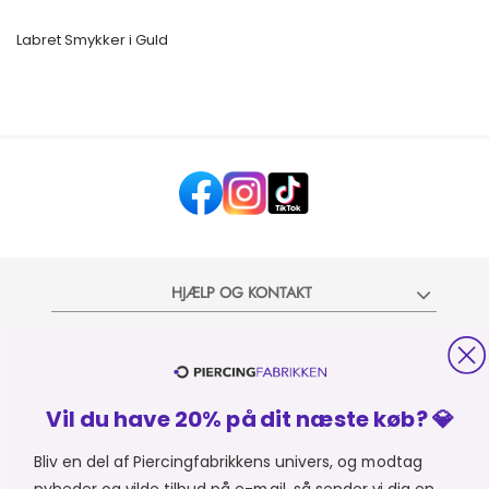
Labret Smykker i Guld
HJÆLP OG KONTAKT
OM PIERCINGFABRIKKEN
MER FRA PIERCINGFABRIKKEN
Vil du have 20% på dit næste køb? 💎
Bliv en del af Piercingfabrikkens univers, og modtag
SHOPPER FRA:
Du er i