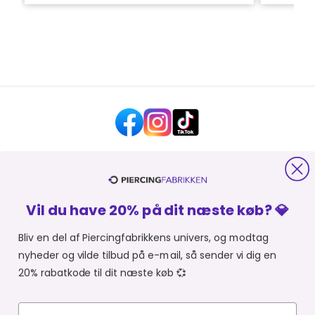
HJÆLP OG KONTAKT
Vil du have 20% på dit næste køb? 💎
OM PIERCINGFABRIKKEN
Bliv en del af Piercingfabrikkens univers, og modtag
nyheder og vilde tilbud på e-mail, så sender vi dig en
MER FRA PIERCINGFABRIKKEN
20% rabatkode til dit næste køb 💞
SHOPPER FRA:
Du er i