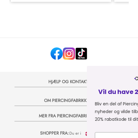
HJÆLP OG KONTAKT
Vil du have 20% på dit næste k
OM PIERCINGFABRIKKEN
Bliv en del af Piercingfabrikkens univers, og m
nyheder og vilde tilbud på e-mail, så sender vi
MER FRA PIERCINGFABRIKKEN
20% rabatkode til dit næste køb 💞
SHOPPER FRA:
Du er i