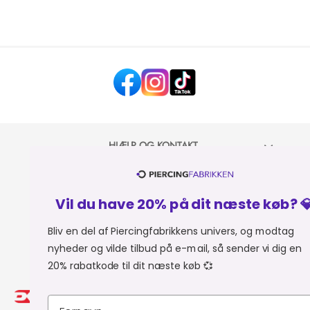
HJÆLP OG KONTAKT
OM PIERCINGFABRIKKEN
Vil du have 20% på dit næste køb? 💎
MER FRA PIERCINGFABRIKKEN
Bliv en del af Piercingfabrikkens univers, og modtag
nyheder og vilde tilbud på e-mail, så sender vi dig en
SHOPPER FRA:
Du er i
20% rabatkode til dit næste køb 💞