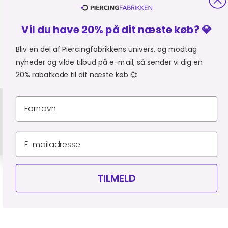
MER FRA PIERCINGFABRIKKEN
Vil du have 20% på dit næste køb? 💎
SHOPPER FRA:
Du er i
Bliv en del af Piercingfabrikkens univers, og modtag
nyheder og vilde tilbud på e-mail, så sender vi dig en
20% rabatkode til dit næste køb 💞
Privatlivspolitik
Leveringsbetingelser
CVR 34903727
© Piercingfabrikken.dk 2026
TILMELD