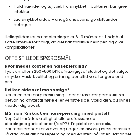
Hold hænder og tøj væk fra smykket – bakterier kan give
infektion
Lad smykket sidde – undgå unødvendige skift under
helingen
Helingstiden for næsepiercinger er 6–9 måneder. Undgå at
skifte smykke for tidligt, da det kan forsinke helingen og give
komplikationer.
OFTE STILLEDE SPØRGSMÅL
Hvor meget koster en næsepiercing?
Typisk mellem 250–500 DKK afhængigt af studiet og det valgte
smykke. Husk: Kvalitet og erfaring bør altid veje tungere end
pris.
Hvilken side skal man vælge?
Det er en personlig beslutning – der er ikke længere kulturel
betydning knyttet til højre eller venstre side. Vælg den, du synes
klæder dig bedst.
Må man få skudt en næsepiercing i med pistol?
Nej. Det frarådes kraftigt af alle professionelle
piercingsorganisationer (fx APP). En pistol er upræcis,
traumatiserende for vævet og udgør en alvorlig infektionsrisiko.
Få altid lavet din næsepiercing med en steril nål af en uddannet