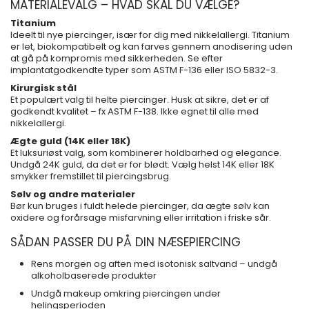
MATERIALEVALG – HVAD SKAL DU VÆLGE?
Titanium
Ideelt til nye piercinger, især for dig med nikkelallergi. Titanium
er let, biokompatibelt og kan farves gennem anodisering uden
at gå på kompromis med sikkerheden. Se efter
implantatgodkendte typer som ASTM F-136 eller ISO 5832-3.
Kirurgisk stål
Et populært valg til helte piercinger. Husk at sikre, det er af
godkendt kvalitet – fx ASTM F-138. Ikke egnet til alle med
nikkelallergi.
Ægte guld (14K eller 18K)
Et luksuriøst valg, som kombinerer holdbarhed og elegance.
Undgå 24K guld, da det er for blødt. Vælg helst 14K eller 18K
smykker fremstillet til piercingsbrug.
Sølv og andre materialer
Bør kun bruges i fuldt helede piercinger, da ægte sølv kan
oxidere og forårsage misfarvning eller irritation i friske sår.
SÅDAN PASSER DU PÅ DIN NÆSEPIERCING
Rens morgen og aften med isotonisk saltvand – undgå
alkoholbaserede produkter
Undgå makeup omkring piercingen under
helingsperioden