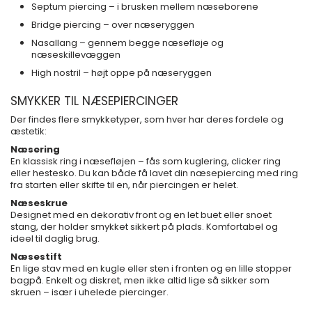
Septum piercing – i brusken mellem næseborene
Bridge piercing – over næseryggen
Nasallang – gennem begge næsefløje og
næseskillevæggen
High nostril – højt oppe på næseryggen
SMYKKER TIL NÆSEPIERCINGER
Der findes flere smykketyper, som hver har deres fordele og
æstetik:
Næsering
En klassisk ring i næsefløjen – fås som kuglering, clicker ring
eller hestesko. Du kan både få lavet din næsepiercing med ring
fra starten eller skifte til en, når piercingen er helet.
Næseskrue
Designet med en dekorativ front og en let buet eller snoet
stang, der holder smykket sikkert på plads. Komfortabel og
ideel til daglig brug.
Næsestift
En lige stav med en kugle eller sten i fronten og en lille stopper
bagpå. Enkelt og diskret, men ikke altid lige så sikker som
skruen – især i uhelede piercinger.