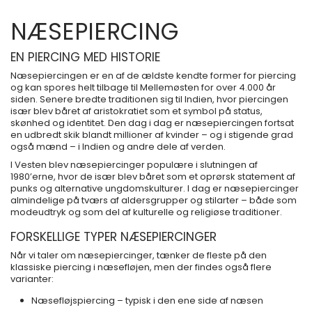
NÆSEPIERCING
EN PIERCING MED HISTORIE
Næsepiercingen er en af de ældste kendte former for piercing
og kan spores helt tilbage til Mellemøsten for over 4.000 år
siden. Senere bredte traditionen sig til Indien, hvor piercingen
især blev båret af aristokratiet som et symbol på status,
skønhed og identitet. Den dag i dag er næsepiercingen fortsat
en udbredt skik blandt millioner af kvinder – og i stigende grad
også mænd – i Indien og andre dele af verden.
I Vesten blev næsepiercinger populære i slutningen af
1980’erne, hvor de især blev båret som et oprørsk statement af
punks og alternative ungdomskulturer. I dag er næsepiercinger
almindelige på tværs af aldersgrupper og stilarter – både som
modeudtryk og som del af kulturelle og religiøse traditioner.
FORSKELLIGE TYPER NÆSEPIERCINGER
Når vi taler om næsepiercinger, tænker de fleste på den
klassiske piercing i næsefløjen, men der findes også flere
varianter:
Næsefløjspiercing – typisk i den ene side af næsen