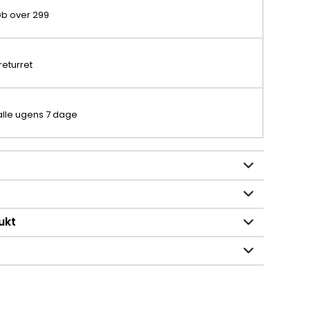
køb over 299
returret
 alle ugens 7 dage
ukt