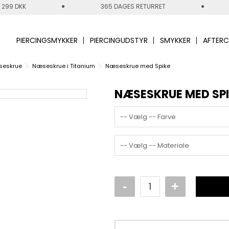
 299 DKK
365 DAGES RETURRET
PIERCINGSMYKKER
PIERCINGUDSTYR
SMYKKER
AFTERC
eskrue
Næseskrue i Titanium
Næseskrue med Spike
NÆSESKRUE MED SP
-- Vælg -- Farve
-- Vælg -- Materiale