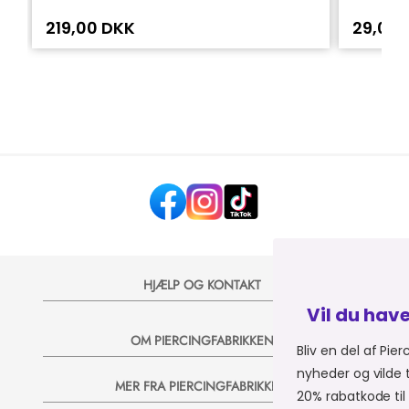
219,00 DKK
29,00 
HJÆLP OG KONTAKT
Vil du have 20% på dit næs
OM PIERCINGFABRIKKEN
Bliv en del af Piercingfabrikkens univers,
nyheder og vilde tilbud på e-mail, så send
MER FRA PIERCINGFABRIKKEN
20% rabatkode til dit næste køb 💞