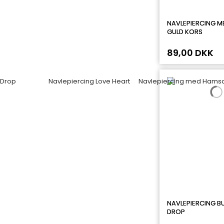
NAVLEPIERCING M
GULD KORS
89,00 DKK
NAVLEPIERCING B
DROP