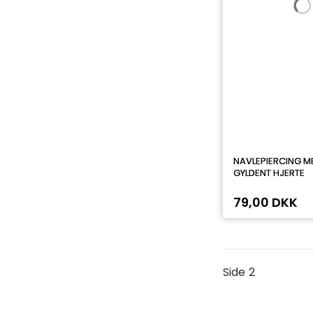
NAVLEPIERCING M
GYLDENT HJERTE
79,00 DKK
Side
2