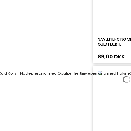
NAVLEPIERCING M
GULD HJERTE
89,00 DKK