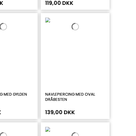
KK
119,00 DKK
NG MED GYLDEN
NAVLEPIERCING MED OVAL
DRÅBESTEN
K
139,00 DKK