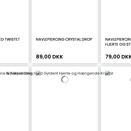
ED TWISTET
NAVLEPIERCING CRYSTAL DROP
NAVLEPIERCI
HJERTE OG S
89,00 DKK
79,00 DK