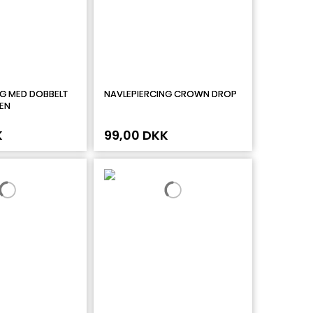
NG MED DOBBELT
NAVLEPIERCING CROWN DROP
TEN
K
99,00 DKK