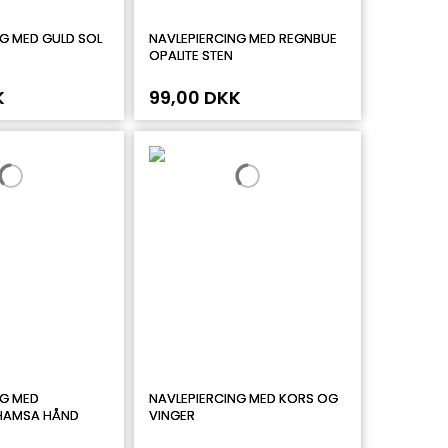
G MED GULD SOL
NAVLEPIERCING MED REGNBUE
OPALITE STEN
K
99,00 DKK
NG MED
NAVLEPIERCING MED KORS OG
HAMSA HÅND
VINGER