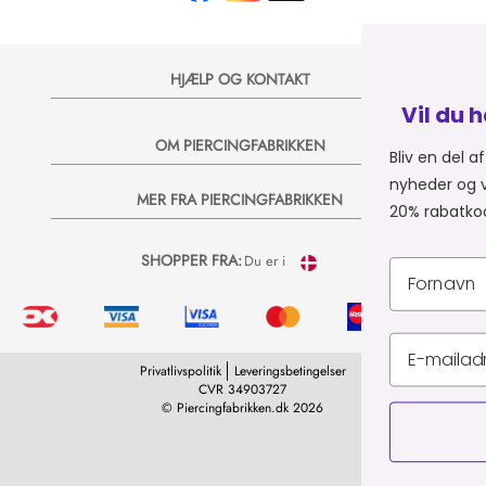
HJÆLP OG KONTAKT
Vil du have 20% på dit 
OM PIERCINGFABRIKKEN
Bliv en del af Piercingfabrikkens uni
nyheder og vilde tilbud på e-mail, så
MER FRA PIERCINGFABRIKKEN
20% rabatkode til dit næste køb 💞
SHOPPER FRA:
Du er i
Privatlivspolitik
Leveringsbetingelser
CVR 34903727
© Piercingfabrikken.dk 2026
TILMELD