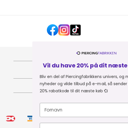
HJÆLP OG KONTAKT
Vil du have 20% på dit næste køb? 💎
OM PIERCINGFABRIKKEN
Bliv en del af Piercingfabrikkens univers, og modtag
nyheder og vilde tilbud på e-mail, så sender vi dig en
MER FRA PIERCINGFABRIKKEN
20% rabatkode til dit næste køb 💞
SHOPPER FRA:
Du er i