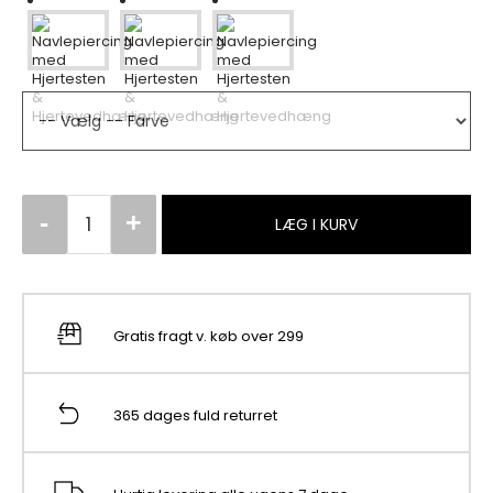
LÆG I KURV
Gratis fragt v. køb over 299
365 dages fuld returret