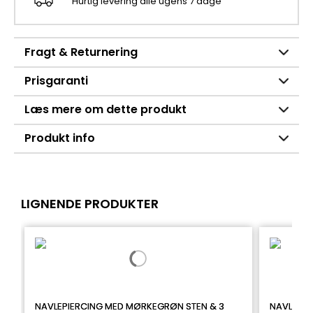
Hurtig levering alle ugens 7 dage
Fragt & Returnering
Prisgaranti
Læs mere om dette produkt
Produkt info
LIGNENDE PRODUKTER
NAVLEPIERCING MED MØRKEGRØN STEN & 3
NAVLEPIE