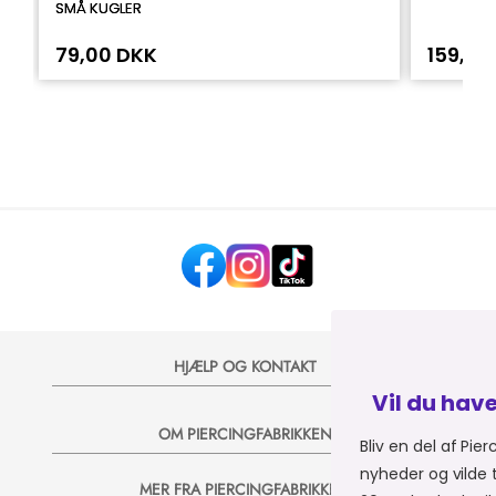
SMÅ KUGLER
79,00 DKK
159,00
HJÆLP OG KONTAKT
Vil du have 20% på dit næst
OM PIERCINGFABRIKKEN
Bliv en del af Piercingfabrikkens univers, 
nyheder og vilde tilbud på e-mail, så sender
MER FRA PIERCINGFABRIKKEN