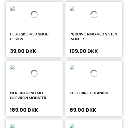
HESTESKO MED SNOET
PIERCING RING MED 2 STEN
DESIGN
RÆKKER
39,00 DKK
109,00 DKK
PIERCING RING MED
KUGLERING I TITANIUM
CHEVRON MØNSTER
169,00 DKK
69,00 DKK