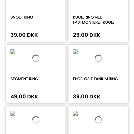
SNOET RING
KUGLERING MED
FASTMONTERET KUGLE
39,00 DKK
29,00 DKK
SEGMENT RING
ENDELØS TITANIUM RING
49,00 DKK
39,00 DKK