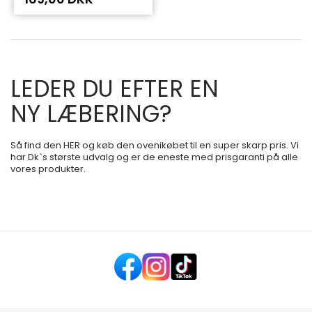
LEDER DU EFTER EN
NY LÆBERING?
Så find den HER og køb den ovenikøbet til en super skarp pris. Vi
har Dk`s største udvalg og er de eneste med prisgaranti på alle
vores produkter.