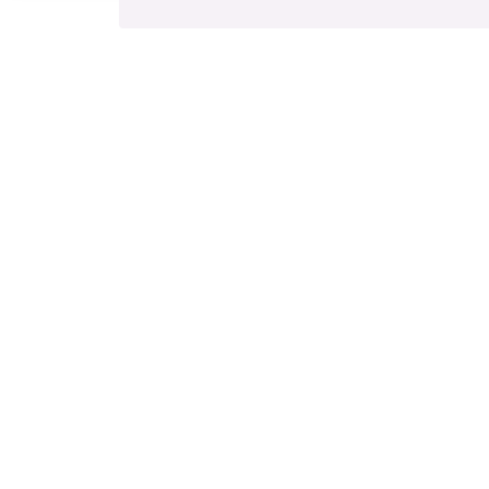
Materiale
Kirurgisk stål