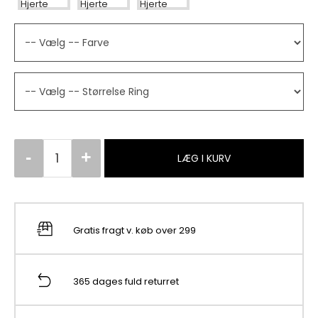
LÆG I KURV
Gratis fragt v. køb over 299
365 dages fuld returret