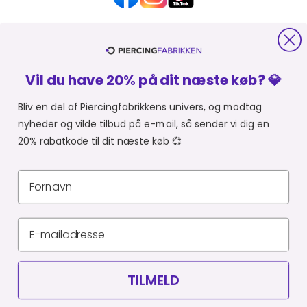
HJÆLP OG KONTAKT
Vil du have 20% på dit næste køb? 💎
OM PIERCINGFABRIKKEN
Bliv en del af Piercingfabrikkens univers, og modtag
nyheder og vilde tilbud på e-mail, så sender vi dig en
MER FRA PIERCINGFABRIKKEN
20% rabatkode til dit næste køb 💞
SHOPPER FRA:
Du er i
Privatlivspolitik
Leveringsbetingelser
CVR 34903727
© Piercingfabrikken.dk 2026
TILMELD