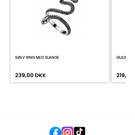
SØLV RING MED SLANGE
GULDFARV
239,00 DKK
219,00