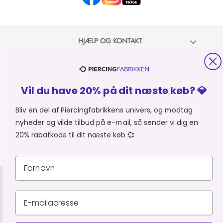
HJÆLP OG KONTAKT
OM PIERCINGFABRIKKEN
Vil du have 20% på dit næste køb? 💎
MER FRA PIERCINGFABRIKKEN
Bliv en del af Piercingfabrikkens univers, og modtag
nyheder og vilde tilbud på e-mail, så sender vi dig en
SHOPPER FRA:
Du er i
20% rabatkode til dit næste køb 💞
Privatlivspolitik
Leveringsbetingelser
CVR 34903727
© Piercingfabrikken.dk 2026