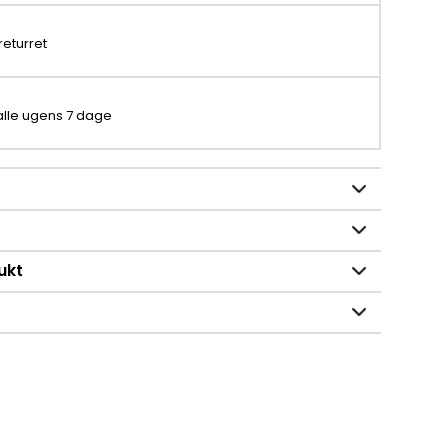
returret
 alle ugens 7 dage
ukt