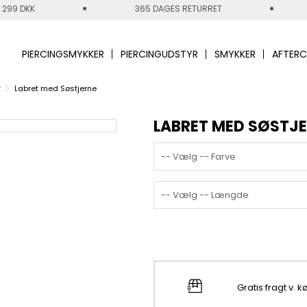
 299 DKK
365 DAGES RETURRET
PIERCINGSMYKKER
PIERCINGUDSTYR
SMYKKER
AFTERC
r
Labret med Søstjerne
LABRET MED SØSTJ
-- Vælg -- Farve
-- Vælg -- Længde
Gratis fragt v. 