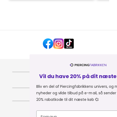
HJÆLP OG KONTAKT
Vil du have 20% på dit næste køb? 💎
OM PIERCINGFABRIKKEN
Bliv en del af Piercingfabrikkens univers, og modtag
nyheder og vilde tilbud på e-mail, så sender vi dig en
MER FRA PIERCINGFABRIKKEN
20% rabatkode til dit næste køb 💞
SHOPPER FRA:
Du er i