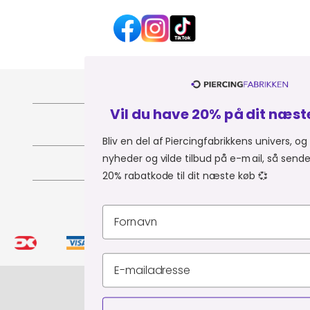
HJÆLP OG KONTAKT
Vil du have 20% på dit næste køb? 💎
OM PIERCINGFABRIKKEN
Bliv en del af Piercingfabrikkens univers, og modtag
nyheder og vilde tilbud på e-mail, så sender vi dig en
MER FRA PIERCINGFABRIKKEN
20% rabatkode til dit næste køb 💞
SHOPPER FRA:
Du er i
Privatlivspolitik
Leveringsbetingelser
CVR 34903727
© Piercingfabrikken.dk 2026