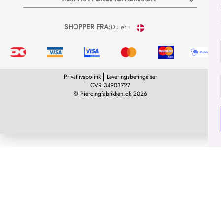
nyheder og vilde tilbud på e-ma
20% rabatkode til dit næste kø
SHOPPER FRA:
Du er i
Privatlivspolitik
Leveringsbetingelser
CVR 34903727
© Piercingfabrikken.dk 2026
TILM