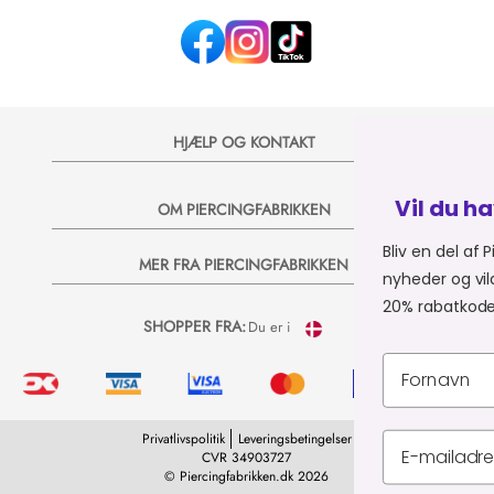
HJÆLP OG KONTAKT
Vil du have 20% på dit næst
OM PIERCINGFABRIKKEN
Bliv en del af Piercingfabrikkens univers, 
MER FRA PIERCINGFABRIKKEN
nyheder og vilde tilbud på e-mail, så sende
20% rabatkode til dit næste køb 💞
SHOPPER FRA:
Du er i
Privatlivspolitik
Leveringsbetingelser
CVR 34903727
© Piercingfabrikken.dk 2026