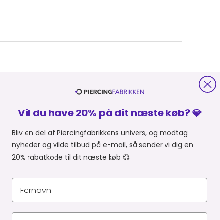
Vil du have 20% på dit næste køb? 💎
Bliv en del af Piercingfabrikkens univers, og modtag
nyheder og vilde tilbud på e-mail, så sender vi dig en
20% rabatkode til dit næste køb 💞
BRIKKEN
SHOPPER FRA:
Du er i