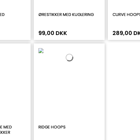
ED
ØRESTIKKER MED KUGLERING
CURVE HOOP
99,00 DKK
289,00 D
E MED
RIDGE HOOPS
ÆKKER