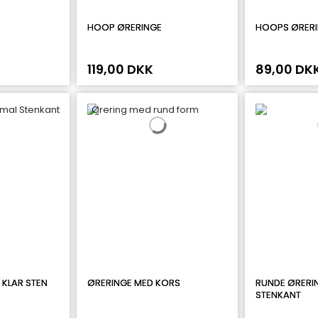
HOOP ØRERINGE
HOOPS ØRER
119,00 DKK
89,00 DK
 KLAR STEN
ØRERINGE MED KORS
RUNDE ØRERI
STENKANT