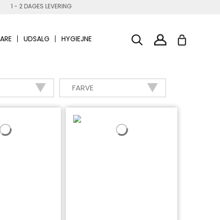
1 - 2 DAGES LEVERING
ARE
UDSALG
HYGIEJNE
FARVE