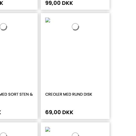
KK
99,00 DKK
MED SORT STEN &
CREOLER MED RUND DISK
K
69,00 DKK