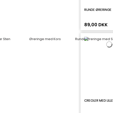
RUNDE ØRERINGE
89,00 DKK
CREOLER MED LILLE