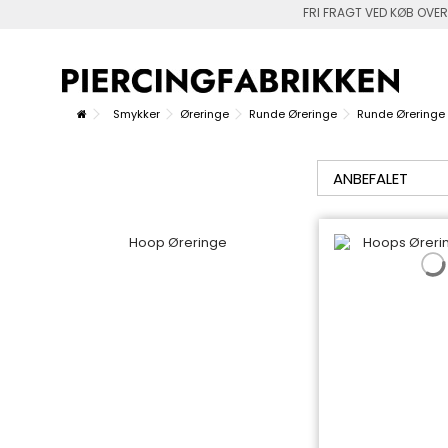
FRI FRAGT VED KØB OVER
Smykker
Øreringe
Runde Øreringe
Runde Øreringe 