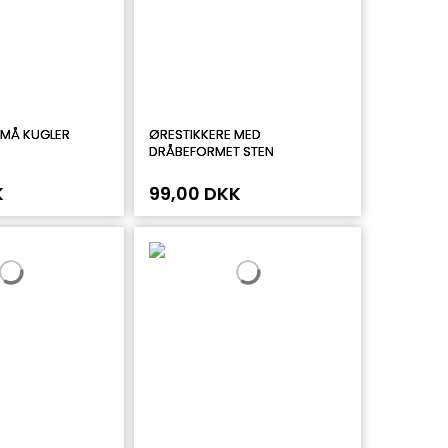
MÅ KUGLER
ØRESTIKKERE MED
DRÅBEFORMET STEN
K
99,00 DKK