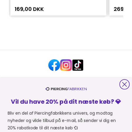
169,00 DKK
269,0
HJÆLP OG KONTAKT
Vil du have 20% på dit næste køb? 💎
OM PIERCINGFABRIKKEN
Bliv en del af Piercingfabrikkens univers, og modtag
nyheder og vilde tilbud på e-mail, så sender vi dig en
MER FRA PIERCINGFABRIKKEN
20% rabatkode til dit næste køb 💞