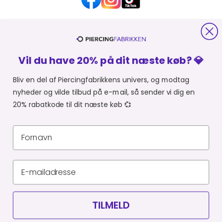
HJÆLP OG KONTAKT
Vil du have 20% på dit næste køb? 💎
OM PIERCINGFABRIKKEN
Bliv en del af Piercingfabrikkens univers, og modtag
nyheder og vilde tilbud på e-mail, så sender vi dig en
MER FRA PIERCINGFABRIKKEN
20% rabatkode til dit næste køb 💞
SHOPPER FRA:
Du er i
Privatlivspolitik
Leveringsbetingelser
CVR 34903727
© Piercingfabrikken.dk 2026
TILMELD