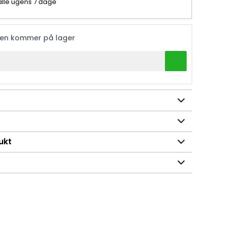
 alle ugens 7 dage
ren kommer på lager
ukt