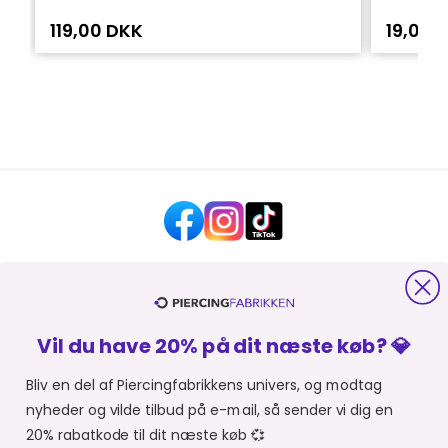
119,00 DKK
19,00 
HJÆLP OG KONTAKT
Vil du have 20% på dit næste køb? 💎
OM PIERCINGFABRIKKEN
Bliv en del af Piercingfabrikkens univers, og modtag
nyheder og vilde tilbud på e-mail, så sender vi dig en
MER FRA PIERCINGFABRIKKEN
20% rabatkode til dit næste køb 💞