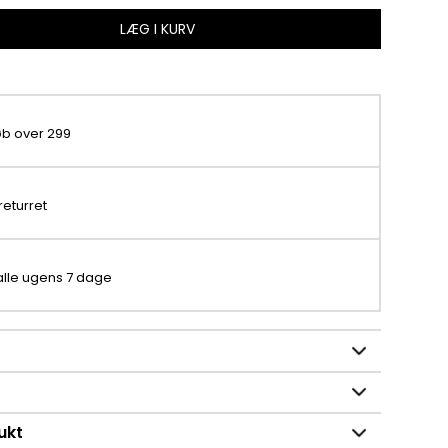
LÆG I KURV
køb over 299
returret
 alle ugens 7 dage
ukt