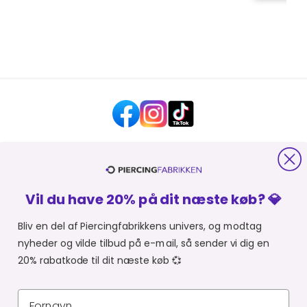
HJÆLP OG KONTAKT
Vil du have 20% på dit næste køb? 💎
OM PIERCINGFABRIKKEN
Bliv en del af Piercingfabrikkens univers, og modtag
nyheder og vilde tilbud på e-mail, så sender vi dig en
MER FRA PIERCINGFABRIKKEN
20% rabatkode til dit næste køb 💞
SHOPPER FRA:
Du er i