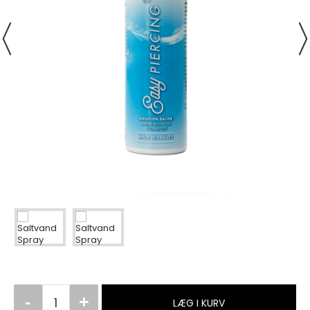
LÆG I KURV