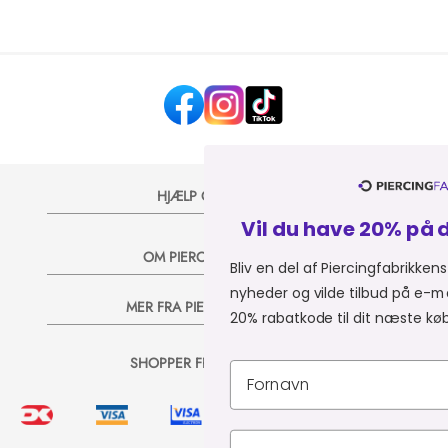
HJÆLP OG KONTAKT
Vil du have 20% på dit næste køb?
OM PIERCINGFABRIKKEN
Bliv en del af Piercingfabrikkens univers, og modtag
nyheder og vilde tilbud på e-mail, så sender vi dig 
MER FRA PIERCINGFABRIKKEN
20% rabatkode til dit næste køb 💞
SHOPPER FRA:
Du er i