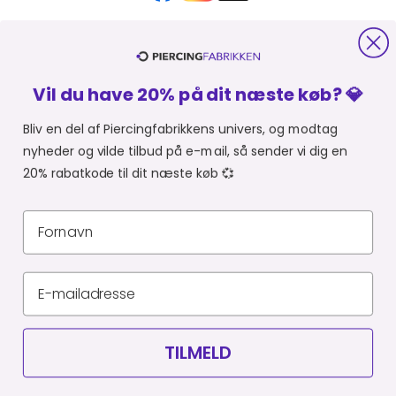
HJÆLP OG KONTAKT
Vil du have 20% på dit næste køb? 💎
OM PIERCINGFABRIKKEN
Bliv en del af Piercingfabrikkens univers, og modtag
nyheder og vilde tilbud på e-mail, så sender vi dig en
MER FRA PIERCINGFABRIKKEN
20% rabatkode til dit næste køb 💞
SHOPPER FRA:
Du er i
Privatlivspolitik
Leveringsbetingelser
CVR 34903727
© Piercingfabrikken.dk 2026
TILMELD