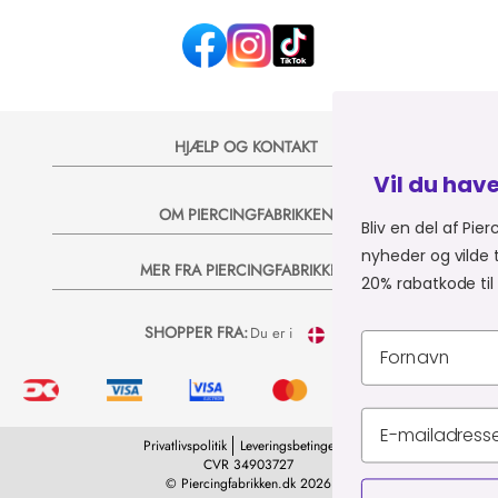
HJÆLP OG KONTAKT
Vil du have 20% på dit næste
OM PIERCINGFABRIKKEN
Bliv en del af Piercingfabrikkens univers, og
nyheder og vilde tilbud på e-mail, så sender 
MER FRA PIERCINGFABRIKKEN
20% rabatkode til dit næste køb 💞
SHOPPER FRA:
Du er i
Privatlivspolitik
Leveringsbetingelser
CVR 34903727
© Piercingfabrikken.dk 2026