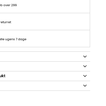
køb over 299
returret
 alle ugens 7 dage
ukt