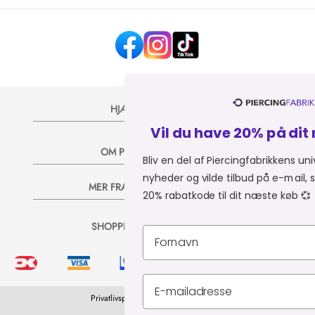
HJÆLP OG KONTAKT
Vil du have 20% på dit næste køb? 
OM PIERCINGFABRIKKEN
Bliv en del af Piercingfabrikkens univers, og modtag
nyheder og vilde tilbud på e-mail, så sender vi dig en
MER FRA PIERCINGFABRIKKEN
20% rabatkode til dit næste køb 💞
SHOPPER FRA:
Du er i
Privatlivspolitik
Leveringsbetingelser
CVR 34903727