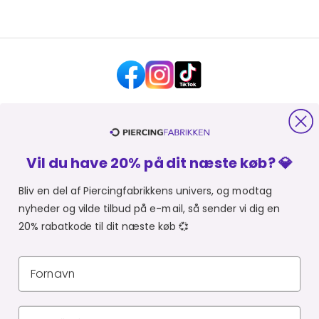
HJÆLP OG KONTAKT
Vil du have 20% på dit næste køb? 💎
OM PIERCINGFABRIKKEN
Bliv en del af Piercingfabrikkens univers, og modtag
nyheder og vilde tilbud på e-mail, så sender vi dig en
MER FRA PIERCINGFABRIKKEN
20% rabatkode til dit næste køb 💞
SHOPPER FRA:
Du er i