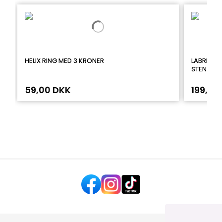
HELIX RING MED 3 KRONER
LABRET I
STEN
59,00 DKK
199,00