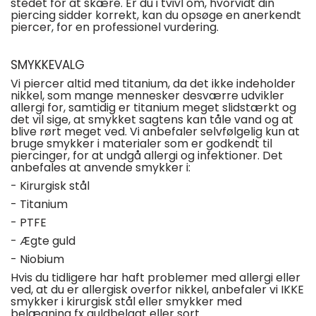
stedet for at skære. Er du i tvivl om, hvorvidt din
piercing sidder korrekt, kan du opsøge en anerkendt
piercer, for en professionel vurdering.
SMYKKEVALG
Vi piercer altid med titanium, da det ikke indeholder
nikkel, som mange mennesker desværre udvikler
allergi for, samtidig er titanium meget slidstærkt og
det vil sige, at smykket sagtens kan tåle vand og at
blive rørt meget ved. Vi anbefaler selvfølgelig kun at
bruge smykker i materialer som er godkendt til
piercinger, for at undgå allergi og infektioner. Det
anbefales at anvende smykker i:
- Kirurgisk stål
- Titanium
- PTFE
- Ægte guld
- Niobium
Hvis du tidligere har haft problemer med allergi eller
ved, at du er allergisk overfor nikkel, anbefaler vi
IKKE
smykker i
kirurgisk stål
eller smykker med
belægning fx guldbelagt eller sort.