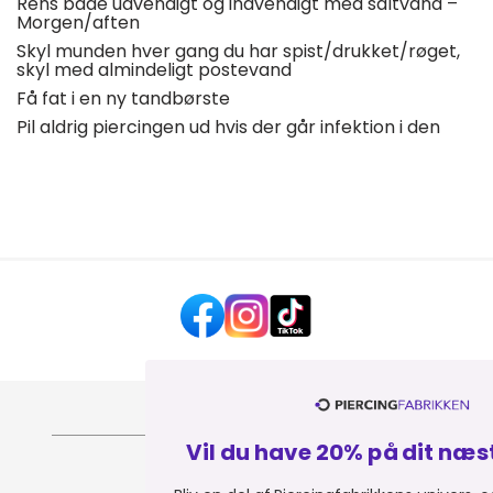
Rens både udvendigt og indvendigt med saltvand –
Morgen/aften
Skyl munden hver gang du har spist/drukket/røget,
skyl med almindeligt postevand
Få fat i en ny tandbørste
Pil aldrig piercingen ud hvis der går infektion i den
HJÆLP OG KONTAKT
Vil du have 20% på dit næste køb? 💎
OM PIERCINGFABRIKKEN