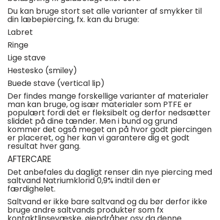
Du kan bruge stort set alle varianter af smykker til
din læbepiercing, fx. kan du bruge:
Labret
Ringe
Lige stave
Hestesko (smiley)
Buede stave (vertical lip)
Der findes mange forskellige varianter af materialer
man kan bruge, og især materialer som PTFE er
populært fordi det er fleksibelt og derfor nedsætter
sliddet på dine tænder. Men i bund og grund
kommer det også meget an på hvor godt piercingen
er placeret, og her kan vi garantere dig et godt
resultat hver gang.
AFTERCARE
Det anbefales du dagligt renser din nye piercing med
saltvand Natriumklorid 0,9% indtil den er
færdighelet.
Saltvand er ikke bare saltvand og du bør derfor ikke
bruge andre saltvands produkter som fx
kontaktlinsevæske, øjendråber osv da denne