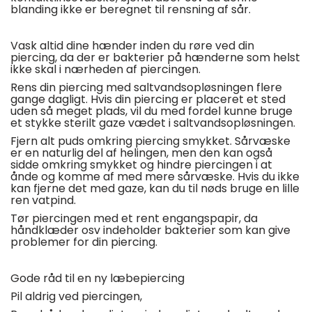
blanding ikke er beregnet til rensning af sår.
Vask
altid dine hænder inden du røre ved din
piercing, da der er bakterier på hænderne som helst
ikke skal i nærheden af piercingen.
Rens
din piercing med saltvandsopløsningen flere
gange dagligt. Hvis din piercing er placeret et sted
uden så meget plads, vil du med fordel kunne bruge
et stykke sterilt gaze vædet i saltvandsopløsningen.
Fjern
alt puds omkring piercing smykket. Sårvæske
er en naturlig del af helingen, men den kan også
sidde omkring smykket og hindre piercingen i at
ånde og komme af med mere sårvæske. Hvis du ikke
kan fjerne det med gaze, kan du til nøds bruge en lille
ren vatpind.
Tør
piercingen med et rent engangspapir, da
håndklæder osv indeholder bakterier som kan give
problemer for din piercing.
Gode råd til en ny læbepiercing
Pil aldrig ved piercingen,