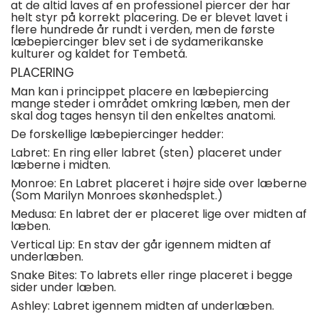
at de altid laves af en professionel piercer der har
helt styr på korrekt placering. De er blevet lavet i
flere hundrede år rundt i verden, men de første
læbepiercinger blev set i de sydamerikanske
kulturer og kaldet for Tembetá.
PLACERING
Man kan i princippet placere en læbepiercing
mange steder i området omkring læben, men der
skal dog tages hensyn til den enkeltes anatomi.
De forskellige læbepiercinger hedder:
Labret:
En ring eller labret (sten) placeret under
læberne i midten.
Monroe:
En Labret placeret i højre side over læberne
(Som Marilyn Monroes skønhedsplet.)
Medusa:
En labret der er placeret lige over midten af
læben.
Vertical Lip:
En stav der går igennem midten af
underlæben.
Snake Bites:
To labrets eller ringe placeret i begge
sider under læben.
Ashley:
Labret igennem midten af underlæben.