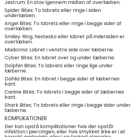
Jestrum:
En stav igennem midten af overlæben.
Spider Bites:
To labrets eller ringe i siden
underlæben.
Angel Bites:
To labrets eller ringe i begge sider af
overlæben.
Smiley:
Ring, hestesko eller labret på indersiden er
overlæben.
Madonna:
Labret i venstre side over læberne.
Cyber Bites:
En labret over og under læberne.
Dolphin Bites:
To labrets eller ringe lige under
læberne.
Dahlia Bites:
En labret i begge sider af læbernes
kant.
Canine Bites:
To labrets i begge sider af læbernes
kant.
Shark Bites:
To labrets eller ringe i begge sider under
læberne.
KOMPLIKATIONER
Der kan opstå komplikationer hvis der opstår
infektion i piercingen, eller hvis smykket ikke er i et
korrekt materiale, eller i en forkert størrelse.