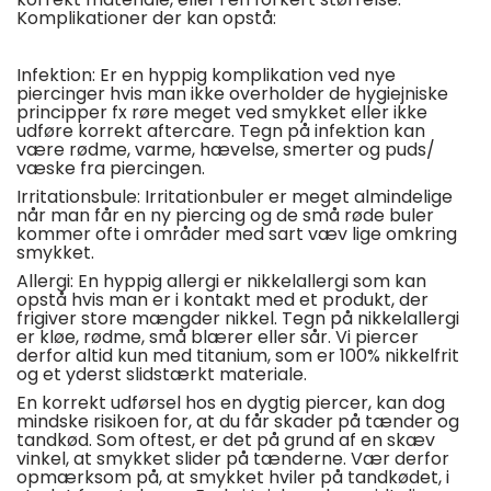
Komplikationer der kan opstå:
Infektion:
Er en hyppig komplikation ved nye
piercinger hvis man ikke overholder de hygiejniske
principper fx røre meget ved smykket eller ikke
udføre korrekt aftercare. Tegn på infektion kan
være rødme, varme, hævelse, smerter og puds/
væske fra piercingen.
Irritationsbule:
Irritationbuler er meget almindelige
når man får en ny piercing og de små røde buler
kommer ofte i områder med sart væv lige omkring
smykket.
Allergi:
En hyppig allergi er nikkelallergi som kan
opstå hvis man er i kontakt med et produkt, der
frigiver store mængder nikkel. Tegn på nikkelallergi
er kløe, rødme, små blærer eller sår. Vi piercer
derfor altid kun med titanium, som er 100% nikkelfrit
og et yderst slidstærkt materiale.
En korrekt udførsel hos en dygtig piercer, kan dog
mindske risikoen for, at du får skader på tænder og
tandkød. Som oftest, er det på grund af en skæv
vinkel, at smykket slider på tænderne. Vær derfor
opmærksom på, at smykket hviler på tandkødet, i