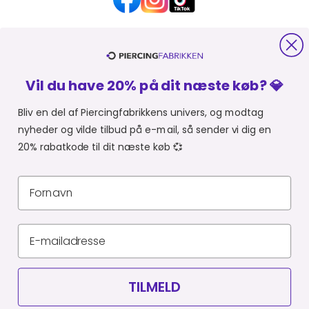
HJÆLP OG KONTAKT
Vil du have 20% på dit næste køb? 💎
OM PIERCINGFABRIKKEN
Bliv en del af Piercingfabrikkens univers, og modtag
nyheder og vilde tilbud på e-mail, så sender vi dig en
MER FRA PIERCINGFABRIKKEN
20% rabatkode til dit næste køb 💞
SHOPPER FRA:
Du er i
Privatlivspolitik
Leveringsbetingelser
CVR 34903727
© Piercingfabrikken.dk 2026
TILMELD