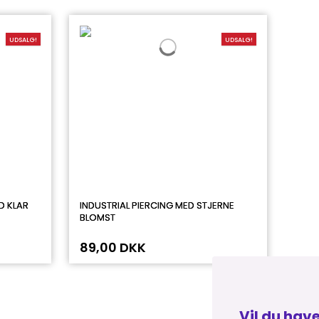
UDSALG!
UDSALG!
D KLAR
INDUSTRIAL PIERCING MED STJERNE
BLOMST
89,00 DKK
Vil du have 20% på dit næste køb?