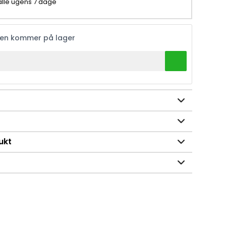
 alle ugens 7 dage
ren kommer på lager
ukt