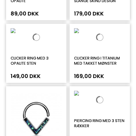
OPALITE
SLANGE SKIND DESIGN
89,00 DKK
179,00 DKK
CLICKER RING MED 3
CLICKER RING I TITANIUM
OPALITE STEN
MED TAKKET MØNSTER
149,00 DKK
169,00 DKK
PIERCING RING MED 3 STEN
RÆKKER