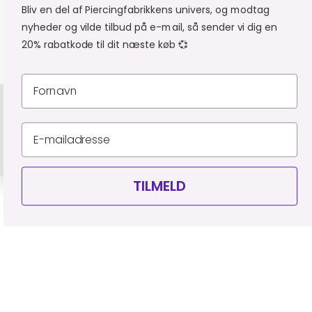
Bliv en del af Piercingfabrikkens univers, og modtag
SHOPPER FRA:
Du er i
nyheder og vilde tilbud på e-mail, så sender vi dig en
20% rabatkode til dit næste køb 💞
Privatlivspolitik
Leveringsbetingelser
CVR 34903727
© Piercingfabrikken.dk 2026
TILMELD