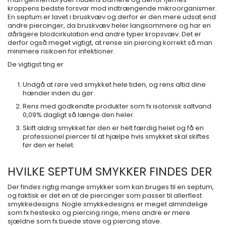
kroppens bedste forsvar mod indtrængende mikroorganismer.
En septum er lavet i bruskvæv og derfor er den mere udsat end
andre piercinger, da bruskvæv heler langsommere og har en
dårligere blodcirkulation end andre typer kropsvæv. Det er
derfor også meget vigtigt, at rense sin piercing korrekt så man
minimere risikoen for infektioner.
De vigtigst ting er
Undgå at røre ved smykket hele tiden, og rens altid dine
hænder inden du gør.
Rens med godkendte produkter som fx isotonisk saltvand
0,09% dagligt så længe den heler.
Skift aldrig smykket før den er helt færdig helet og få en
professionel piercer til at hjælpe hvis smykket skal skiftes
før den er helet.
HVILKE SEPTUM SMYKKER FINDES DER
Der findes rigtig mange smykker som kan bruges til en septum,
og faktisk er det en af de piercinger som passer til allerflest
smykkedesigns. Nogle smykkedesigns er meget almindelige
som fx hestesko og piercing ringe, mens andre er mere
sjældne som fx buede stave og piercing stave.