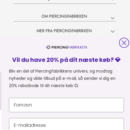
OM PIERCINGFABRIKKEN
MER FRA PIERCINGFABRIKKEN
SHOPPER FRA:
Du er i
Vil du have 20% på dit næste køb? 💎
Bliv en del af Piercingfabrikkens univers, og modtag
Privatlivspolitik
Leveringsbetingelser
nyheder og vilde tilbud på e-mail, så sender vi dig en
CVR 34903727
20% rabatkode til dit næste køb 💞
© Piercingfabrikken.dk 2026