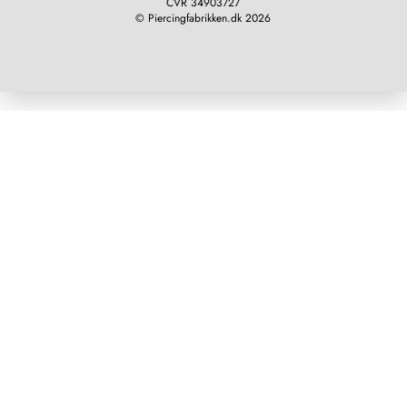
CVR 34903727
© Piercingfabrikken.dk 2026