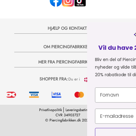
HJÆLP OG KONTAKT
Vil du have 20% på dit næste 
OM PIERCINGFABRIKKEN
Bliv en del af Piercingfabrikkens univers, og
MER FRA PIERCINGFABRIKKEN
nyheder og vilde tilbud på e-mail, så sender 
20% rabatkode til dit næste køb 💞
SHOPPER FRA:
Du er i
Privatlivspolitik
Leveringsbetingelser
CVR 34903727
© Piercingfabrikken.dk 2026