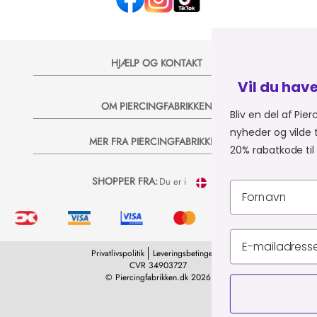
HJÆLP OG KONTAKT
Vil du have 20% på dit næs
OM PIERCINGFABRIKKEN
Bliv en del af Piercingfabrikkens univers,
nyheder og vilde tilbud på e-mail, så send
MER FRA PIERCINGFABRIKKEN
20% rabatkode til dit næste køb 💞
SHOPPER FRA:
Du er i
Privatlivspolitik
Leveringsbetingelser
CVR 34903727
© Piercingfabrikken.dk 2026
TILMELD